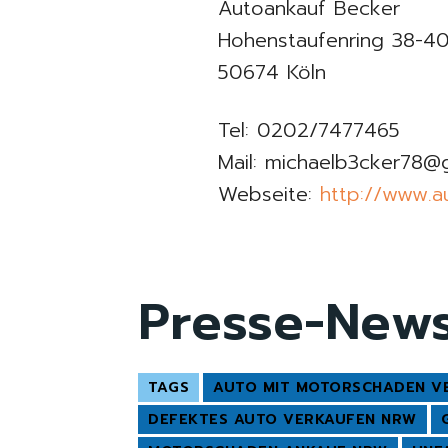
Autoankauf Becker
Hohenstaufenring 38-4
50674 Köln
Tel: 0202/7477465
Mail: michaelb3cker78@
Webseite:
http://www.a
Presse-New
TAGS
AUTO MIT MOTORSCHADEN V
DEFEKTES AUTO VERKAUFEN NRW