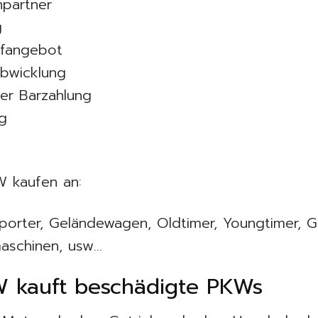
partner
g
ufangebot
Abwicklung
er Barzahlung
g
W kaufen an:
orter, Geländewagen, Oldtimer, Youngtimer, Ga
maschinen, usw…
 kauft beschädigte PKWs