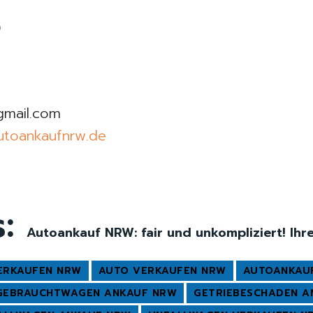
0
gmail.com
utoankaufnrw.de
s:
Autoankauf NRW: fair und unkompliziert! Ih
ERKAUFEN NRW
AUTO VERKAUFEN NRW
AUTOANKAU
GEBRAUCHTWAGEN ANKAUF NRW
GETRIEBESCHADEN A