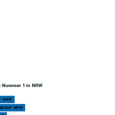
re Nummer 1 in NRW
F NRW
NKAUF NRW