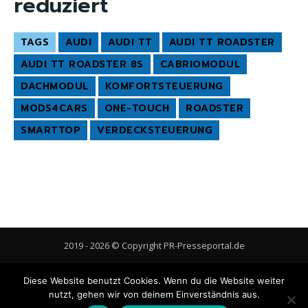
reduziert
TAGS
AUDI
AUDI TT
AUDI TT ROADSTER
AUDI TT ROADSTER 8S
CABRIOMODUL
DACHMODUL
KOMFORTSTEUERUNG
MODS4CARS
ONE-TOUCH
ROADSTER
SMARTTOP
VERDECKSTEUERUNG
2019 - 2026 © Copyright PR-Presseportal.de
AGB
Datenschutzerklärung
FAQ
Impressum
Kontakt
Diese Website benutzt Cookies. Wenn du die Website weiter
Gastbeitrag veröffentlichen
Cookie-Richtlinie (EU)
nutzt, gehen wir von deinem Einverständnis aus.