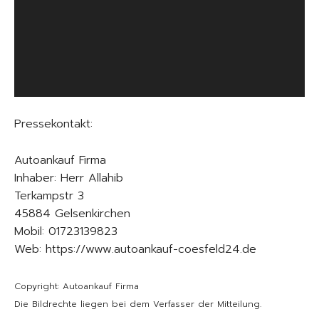
o
-
P
l
a
y
e
Pressekontakt:
r
Autoankauf Firma
Inhaber: Herr Allahib
Terkampstr 3
45884 Gelsenkirchen
Mobil: 01723139823
Web: https://www.autoankauf-coesfeld24.de
Copyright: Autoankauf Firma
Die Bildrechte liegen bei dem Verfasser der Mitteilung.