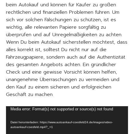
beim Autokauf und können für Käufer zu großen
rechtlichen und finanziellen Problemen führen. Um
sich vor solchen Fälschungen zu schützen, ist es
wichtig, alle relevanten Papiere sorgfältig zu
überprüfen und auf Unregelmäßigkeiten zu achten.
Wenn Du beim Autokauf sicherstellen möchtest, dass
alles korrekt ist, solltest Du nicht nur auf die
Fahrzeugpapiere, sondern auch auf die Authentizität
des gesamten Angebots achten. Ein gründlicher
Check und eine gewisse Vorsicht können helfen,
unangenehme Überraschungen zu vermeiden und
den Kauf zu einem sicheren und erfolgreichen
Geschäft zu machen.
V
Media error: Format(s) not supported or source(s) not found
i
Datei herunterladen: https://www.autoankauf-coesfeld24.de/images/video-
d
autoankauf-coesfeld.mp4?_=1
e