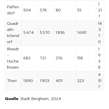
1.
Paffen
504
578
80
55
21
dorf
7
Quadr
14
ath-
.5
5.474
5.570
1.836
1.690
Ichend
7
orf
0
Rheidt
1.
-
9
683
721
376
158
Hüche
3
lhoven
8
4.
Thorr
1.890
1.903
401
323
51
7
Quelle
: Stadt Bergheim, 2024