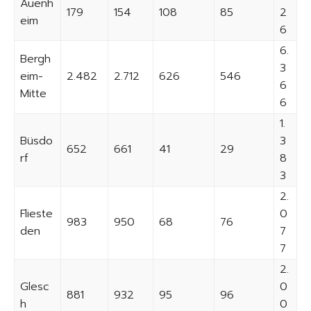
Auenh
179
154
108
85
2
eim
6
6.
Bergh
3
eim-
2.482
2.712
626
546
6
Mitte
6
1.
Büsdo
3
652
661
41
29
rf
8
3
2.
Flieste
0
983
950
68
76
den
7
7
2.
Glesc
0
881
932
95
96
h
0