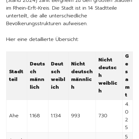
(Stand 2024) zählt Bergheim zu den größten Städten
im Rhein-Erft-Kreis. Die Stadt ist in 14 Stadtteile
unterteilt, die alle unterschiedliche
Bevölkerungsstrukturen aufweisen.
Hier eine detaillierte Übersicht:
G
Nicht
Deuts
Deut
Nicht
e
deutsc
Stadt
ch
sch
deutsch
s
h
teil
männ
weibl
männlic
a
weiblic
lich
ich
h
m
h
t
4.
0
Ahe
1.168
1.134
993
730
2
5
5