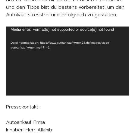
und den Tipps bist du bestens vorbereitet, um den
Autokauf stressfrei und erfolgreich zu gestalten.
V
Media error: Format(s) not supported or source(s) not found
i
Datei herunterladen: https://www.autoankauf-witten24.de/images/video-
d
autoankauf-witten.mp4?_=1
e
o
-
P
l
a
y
e
Pressekontakt:
r
Autoankauf Firma
Inhaber: Herr Allahib