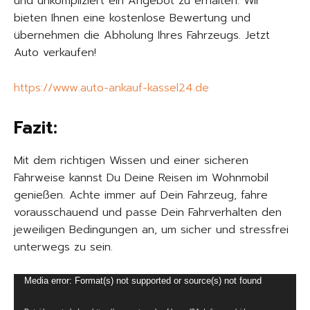
und unkompliziert ein Angebot zu erhalten. Wir
bieten Ihnen eine kostenlose Bewertung und
übernehmen die Abholung Ihres Fahrzeugs. Jetzt
Auto verkaufen!
https://www.auto-ankauf-kassel24.de
Fazit:
Mit dem richtigen Wissen und einer sicheren
Fahrweise kannst Du Deine Reisen im Wohnmobil
genießen. Achte immer auf Dein Fahrzeug, fahre
vorausschauend und passe Dein Fahrverhalten den
jeweiligen Bedingungen an, um sicher und stressfrei
unterwegs zu sein.
V
Media error: Format(s) not supported or source(s) not found
i