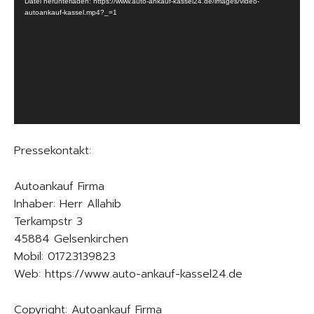
Datei herunterladen: https://www.auto-ankauf-kassel24.de/images/video-
d
autoankauf-kassel.mp4?_=1
e
o
-
P
l
a
y
e
Pressekontakt:
r
Autoankauf Firma
Inhaber: Herr Allahib
Terkampstr 3
45884 Gelsenkirchen
Mobil: 01723139823
Web: https://www.auto-ankauf-kassel24.de
Copyright: Autoankauf Firma