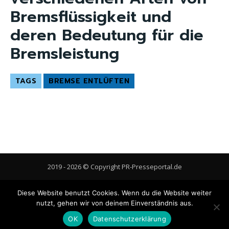
Bremsflüssigkeit und
deren Bedeutung für die
Bremsleistung
TAGS
BREMSE ENTLÜFTEN
2019 - 2026 © Copyright PR-Presseportal.de
AGB
Datenschutzerklärung
FAQ
Impressum
Kontakt
Diese Website benutzt Cookies. Wenn du die Website weiter
Gastbeitrag veröffentlichen
Cookie-Richtlinie (EU)
nutzt, gehen wir von deinem Einverständnis aus.
OK
Datenschutzerklärung