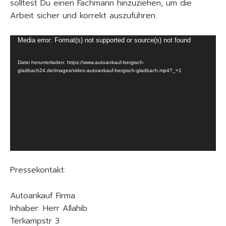
solltest Du einen Fachmann hinzuziehen, um die
Arbeit sicher und korrekt auszuführen.
V
Media error: Format(s) not supported or source(s) not found
i
Datei herunterladen: https://www.autoankauf-bergisch-
d
gladbach24.de/images/video-autoankauf-bergisch-gladbach.mp4?_=1
e
o
-
P
l
a
y
e
Pressekontakt:
r
Autoankauf Firma
Inhaber: Herr Allahib
Terkampstr 3