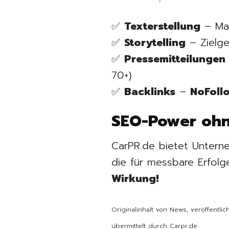
✅
Texterstellung
– Maß
✅
Storytelling
– Zielge
✅
Pressemitteilungen
70+)
✅
Backlinks
–
NoFoll
SEO-Power ohn
CarPR.de bietet Untern
die für messbare Erfol
Wirkung!
Originalinhalt von News, veröffentl
übermittelt durch Carpr.de