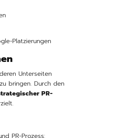
en
le-Platzierungen
nen
deren Unterseiten
zu bringen. Durch den
strategischer PR-
ielt.
nd PR-Prozess: