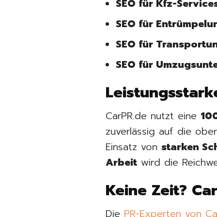
SEO für Kfz-Service
SEO für Entrümpelu
SEO für Transportu
SEO für Umzugsunt
Leistungsstark
CarPR.de nutzt eine
100
zuverlässig auf die obe
Einsatz von
starken Sc
Arbeit
wird die Reichwei
Keine Zeit? Ca
Die
PR-Experten von Ca