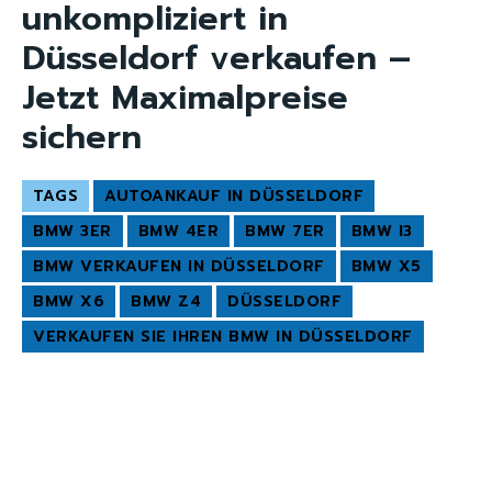
unkompliziert in
Düsseldorf verkaufen –
Jetzt Maximalpreise
sichern
TAGS
AUTOANKAUF IN DÜSSELDORF
BMW 3ER
BMW 4ER
BMW 7ER
BMW I3
BMW VERKAUFEN IN DÜSSELDORF
BMW X5
BMW X6
BMW Z4
DÜSSELDORF
VERKAUFEN SIE IHREN BMW IN DÜSSELDORF