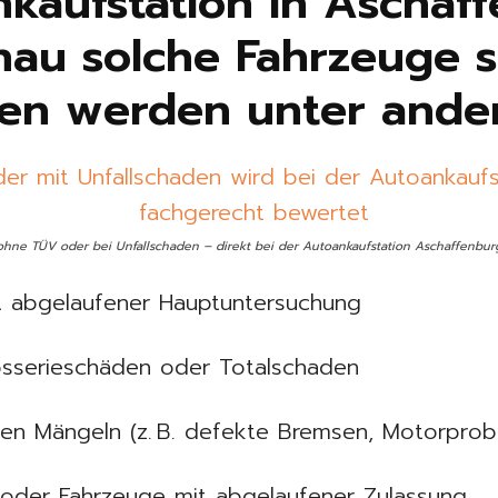
kaufstation in Aschaf
nau solche Fahrzeuge sp
n werden unter ande
hne TÜV oder bei Unfallschaden – direkt bei der Autoankaufstation Aschaffenbur
 abgelaufener Hauptuntersuchung
rosserieschäden oder Totalschaden
hen Mängeln (z. B. defekte Bremsen, Motorpro
s oder Fahrzeuge mit abgelaufener Zulassung