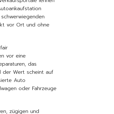
Verkaufsportale lehnen
Autoankaufstation
ei schwerwiegenden
ekt vor Ort und ohne
fair
en vor eine
Reparaturen, das
d der Wert scheint auf
sierte Auto
allwagen oder Fahrzeuge
ren, zügigen und