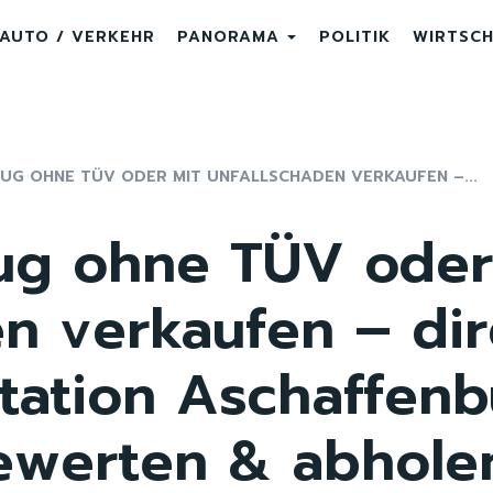
AUTO / VERKEHR
PANORAMA
POLITIK
WIRTSC
UG OHNE TÜV ODER MIT UNFALLSCHADEN VERKAUFEN –...
eug ohne TÜV oder
en verkaufen – dir
tation Aschaffenb
ewerten & abholen