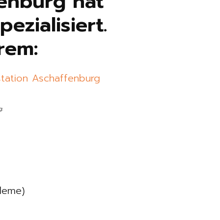
fenburg hat
ezialisiert.
rem:
g.
bleme)