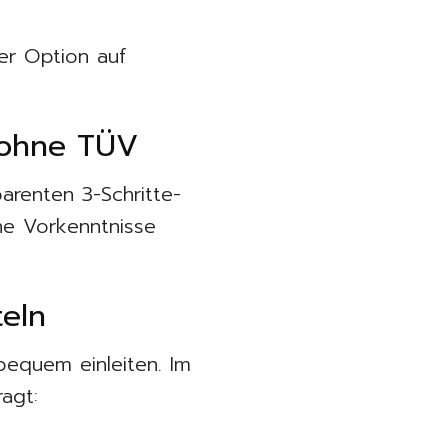
er Option auf
h ohne TÜV
arenten 3-Schritte-
he Vorkenntnisse
teln
bequem einleiten. Im
agt: