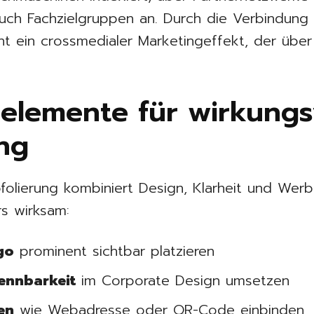
uch Fachzielgruppen an. Durch die Verbindung
ht ein crossmedialer Marketingeffekt, der übe
elemente für wirkungs
ng
ofolierung kombiniert Design, Klarheit und Wer
s wirksam:
go
prominent sichtbar platzieren
ennbarkeit
im Corporate Design umsetzen
en
wie Webadresse oder QR-Code einbinden