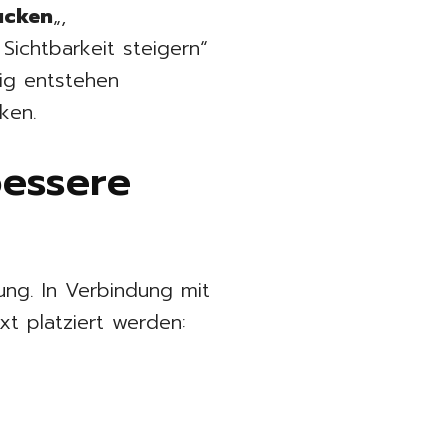
ucken
„,
Sichtbarkeit steigern“
tig entstehen
ken.
bessere
ung. In Verbindung mit
t platziert werden: