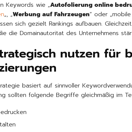
von Keywords wie „
Autofolierung online bedr
en
„, „
Werbung auf Fahrzeugen
“ oder „mobile 
assen sich gezielt Rankings aufbauen. Gleichzei
die die Domainautoritat des Unternehmens stär
rategisch nutzen für 
tzierungen
trategie basiert auf sinnvoller Keywordverwend
 sollten folgende Begriffe gleichmäßig im Tex
 bedrucken
talten