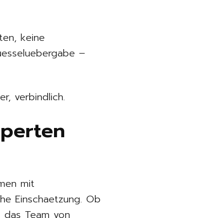
ten, keine
luesseluebergabe –
, verbindlich.
xperten
rmen mit
che Einschaetzung. Ob
– das Team von