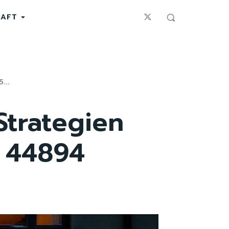
HAFT
...
Strategien
s 44894