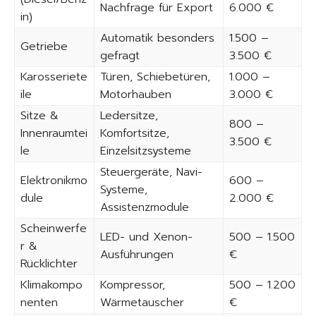
Nachfrage für Export
6.000 €
in)
Automatik besonders
1.500 –
Getriebe
gefragt
3.500 €
Karosseriete
Türen, Schiebetüren,
1.000 –
ile
Motorhauben
3.000 €
Sitze &
Ledersitze,
800 –
Innenraumtei
Komfortsitze,
3.500 €
le
Einzelsitzsysteme
Steuergeräte, Navi-
Elektronikmo
600 –
Systeme,
dule
2.000 €
Assistenzmodule
Scheinwerfe
LED- und Xenon-
500 – 1.500
r &
Ausführungen
€
Rücklichter
Klimakompo
Kompressor,
500 – 1.200
nenten
Wärmetauscher
€