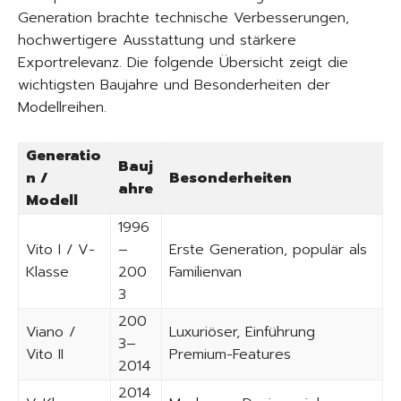
Generation brachte technische Verbesserungen,
hochwertigere Ausstattung und stärkere
Exportrelevanz. Die folgende Übersicht zeigt die
wichtigsten Baujahre und Besonderheiten der
Modellreihen.
Generatio
Bauj
n /
Besonderheiten
ahre
Modell
1996
Vito I / V-
–
Erste Generation, populär als
Klasse
200
Familienvan
3
200
Viano /
Luxuriöser, Einführung
3–
Vito II
Premium-Features
2014
2014