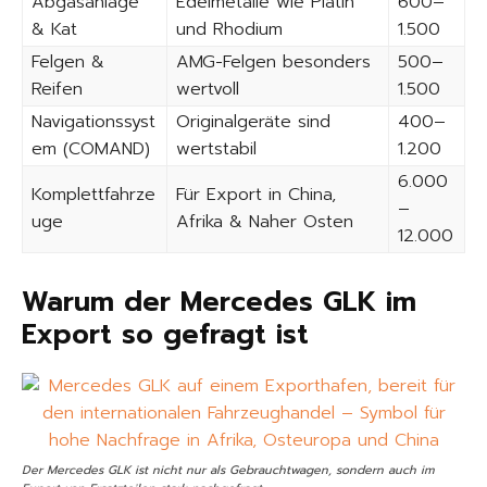
Abgasanlage
Edelmetalle wie Platin
600–
& Kat
und Rhodium
1.500
Felgen &
AMG-Felgen besonders
500–
Reifen
wertvoll
1.500
Navigationssyst
Originalgeräte sind
400–
em (COMAND)
wertstabil
1.200
6.000
Komplettfahrze
Für Export in China,
–
uge
Afrika & Naher Osten
12.000
Warum der Mercedes GLK im
Export so gefragt ist
Der Mercedes GLK ist nicht nur als Gebrauchtwagen, sondern auch im