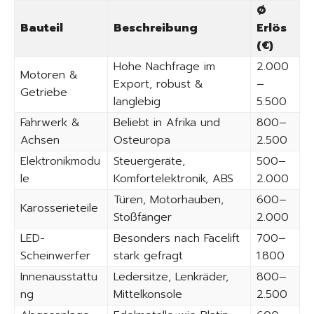
Ø
Bauteil
Beschreibung
Erlös
(€)
Hohe Nachfrage im
2.000
Motoren &
Export, robust &
–
Getriebe
langlebig
5.500
Fahrwerk &
Beliebt in Afrika und
800–
Achsen
Osteuropa
2.500
Elektronikmodu
Steuergeräte,
500–
le
Komfortelektronik, ABS
2.000
Türen, Motorhauben,
600–
Karosserieteile
Stoßfänger
2.000
LED-
Besonders nach Facelift
700–
Scheinwerfer
stark gefragt
1.800
Innenausstattu
Ledersitze, Lenkräder,
800–
ng
Mittelkonsole
2.500