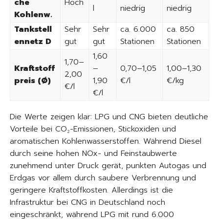
che
Hoch
l
niedrig
niedrig
Kohlenw.
Tankstell
Sehr
Sehr
ca. 6.000
ca. 850
ennetz D
gut
gut
Stationen
Stationen
1,60
1,70–
Kraftstoff
–
0,70–1,05
1,00–1,30
2,00
preis (Ø)
1,90
€/l
€/kg
€/l
€/l
Die Werte zeigen klar: LPG und CNG bieten deutliche
Vorteile bei CO₂-Emissionen, Stickoxiden und
aromatischen Kohlenwasserstoffen. Während Diesel
durch seine hohen NOx- und Feinstaubwerte
zunehmend unter Druck gerät, punkten Autogas und
Erdgas vor allem durch saubere Verbrennung und
geringere Kraftstoffkosten. Allerdings ist die
Infrastruktur bei CNG in Deutschland noch
eingeschränkt, während LPG mit rund 6.000