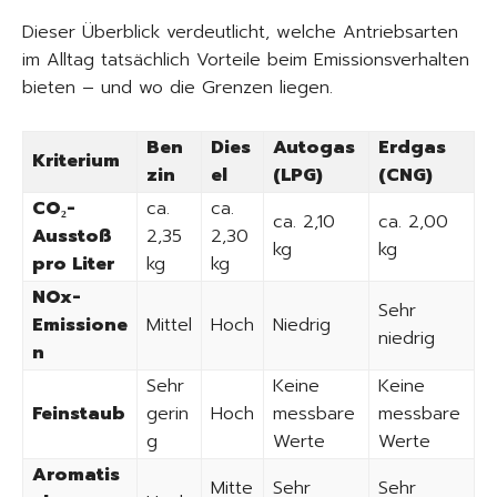
Dieser Überblick verdeutlicht, welche Antriebsarten
im Alltag tatsächlich Vorteile beim Emissionsverhalten
bieten – und wo die Grenzen liegen.
Ben
Dies
Autogas
Erdgas
Kriterium
zin
el
(LPG)
(CNG)
CO₂-
ca.
ca.
ca. 2,10
ca. 2,00
Ausstoß
2,35
2,30
kg
kg
pro Liter
kg
kg
NOx-
Sehr
Emissione
Mittel
Hoch
Niedrig
niedrig
n
Sehr
Keine
Keine
Feinstaub
gerin
Hoch
messbare
messbare
g
Werte
Werte
Aromatis
Mitte
Sehr
Sehr