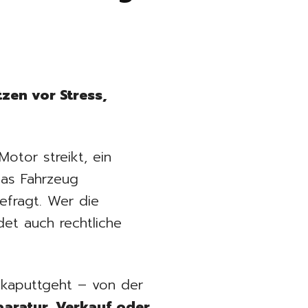
zen vor Stress,
otor streikt, ein
das Fahrzeug
gefragt. Wer die
det auch rechtliche
h kaputtgeht – von der
aratur, Verkauf oder