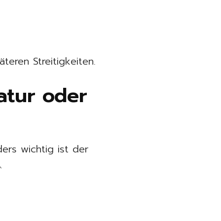
teren Streitigkeiten.
ratur oder
ers wichtig ist der
t
.