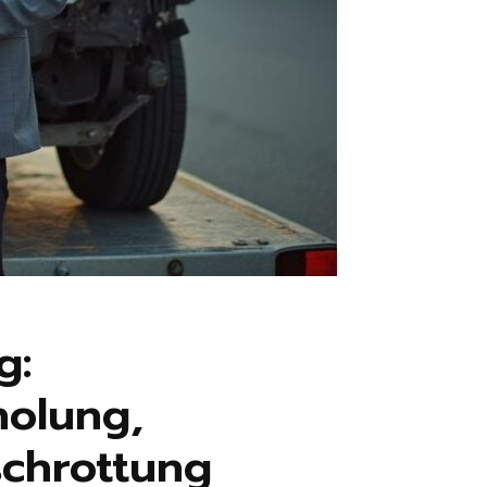
g:
holung,
schrottung