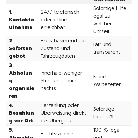
Sofortige Hilfe,
1.
24/7 telefonisch
egal zu
Kontakta
oder online
welcher
ufnahme
erreichbar
Uhrzeit
2.
Preis basierend auf
Fair und
Sofortan
Zustand und
transparent
gebot
Fahrzeugdaten
3.
Abholun
Innerhalb weniger
Keine
g
Stunden – auch
Wartezeiten
organisie
nachts
ren
4.
Barzahlung oder
Sofortige
Bezahlun
Überweisung direkt
Liquidität
g vor Ort
bei Übergabe
5.
100 % legal
Rechtssichere
Abmeldu
und