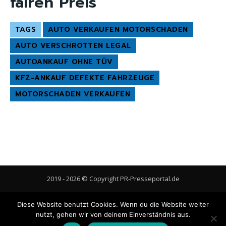
fairen Preis
TAGS
AUTO VERKAUFEN MOTORSCHADEN
AUTO VERSCHROTTEN LEGAL
AUTOANKAUF OHNE TÜV
KFZ-ANKAUF DEFEKTE FAHRZEUGE
MOTORSCHADEN VERKAUFEN
2019 - 2026 © Copyright PR-Presseportal.de
AGB
Datenschutzerklärung
FAQ
Impressum
Kontakt
Diese Website benutzt Cookies. Wenn du die Website weiter
Gastbeitrag veröffentlichen
Cookie-Richtlinie (EU)
nutzt, gehen wir von deinem Einverständnis aus.