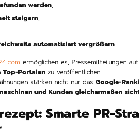
gefunden werden
,
it steigern
,
eichweite automatisiert vergrößern
.
24.com
ermöglichen es, Pressemitteilungen aut
 Top-Portalen
zu veröffentlichen.
wähnungen stärken nicht nur das
Google-Rank
maschinen und Kunden gleichermaßen sich
rezept: Smarte PR-Stra
r