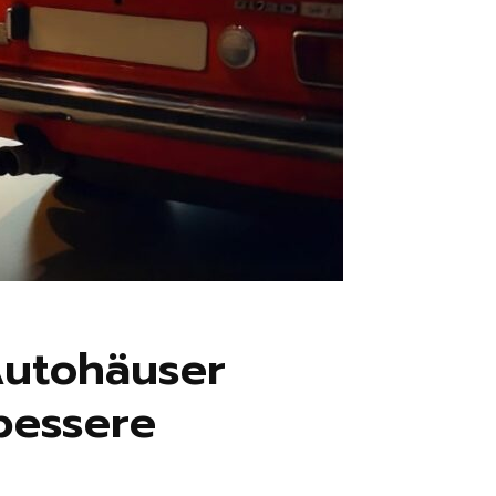
Autohäuser
bessere