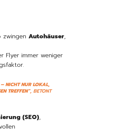
rb zwingen
Autohäuser
,
r Flyer immer weniger
sfaktor.
– NICHT NUR LOKAL,
EN TREFFEN“,
BETONT
ierung (SEO)
,
vollen