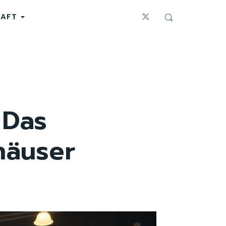
HAFT
 Das
häuser