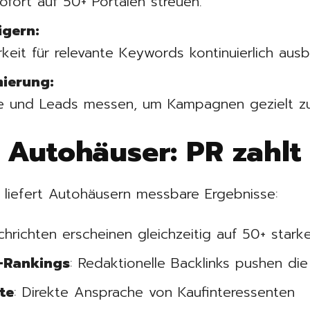
fort auf 50+ Portalen streuen.
igern:
rkeit für relevante Keywords kontinuierlich aus
ierung:
ite und Leads messen, um Kampagnen gezielt zu
r Autohäuser: PR zahlt
e liefert Autohäusern messbare Ergebnisse:
chrichten erscheinen gleichzeitig auf 50+ stark
-Rankings
: Redaktionelle Backlinks pushen di
te
: Direkte Ansprache von Kaufinteressenten