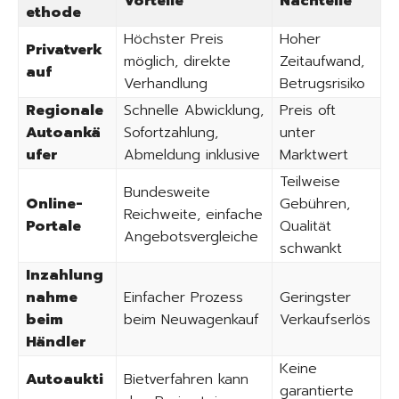
Vorteile
Nachteile
ethode
Höchster Preis
Hoher
Privatverk
möglich, direkte
Zeitaufwand,
auf
Verhandlung
Betrugsrisiko
Regionale
Schnelle Abwicklung,
Preis oft
Autoankä
Sofortzahlung,
unter
ufer
Abmeldung inklusive
Marktwert
Teilweise
Bundesweite
Online-
Gebühren,
Reichweite, einfache
Portale
Qualität
Angebotsvergleiche
schwankt
Inzahlung
nahme
Einfacher Prozess
Geringster
beim
beim Neuwagenkauf
Verkaufserlös
Händler
Keine
Autoaukti
Bietverfahren kann
garantierte