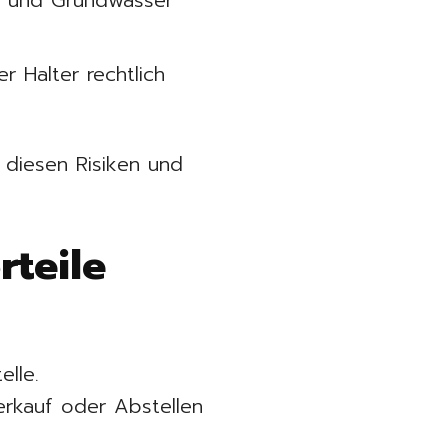
n und Grundwasser
r Halter rechtlich
r diesen Risiken und
rteile
elle.
erkauf oder Abstellen