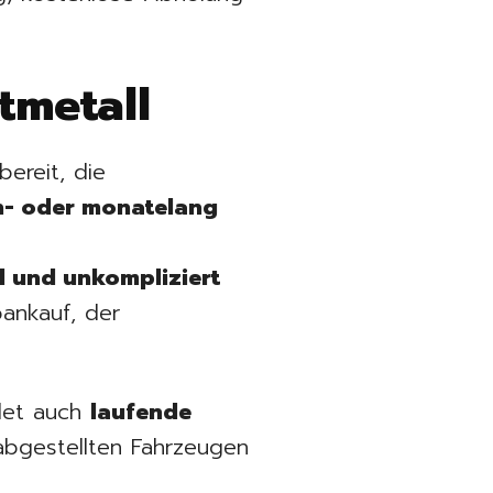
tmetall
ereit, die
- oder monatelang
l und unkompliziert
ankauf, der
det auch
laufende
l abgestellten Fahrzeugen