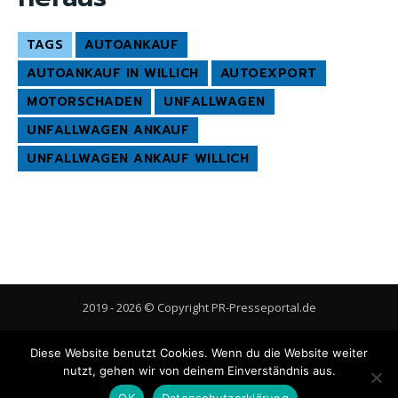
TAGS
AUTOANKAUF
AUTOANKAUF IN WILLICH
AUTOEXPORT
MOTORSCHADEN
UNFALLWAGEN
UNFALLWAGEN ANKAUF
UNFALLWAGEN ANKAUF WILLICH
2019 - 2026 © Copyright PR-Presseportal.de
AGB
Datenschutzerklärung
FAQ
Impressum
Kontakt
Diese Website benutzt Cookies. Wenn du die Website weiter
Gastbeitrag veröffentlichen
Cookie-Richtlinie (EU)
nutzt, gehen wir von deinem Einverständnis aus.
OK
Datenschutzerklärung