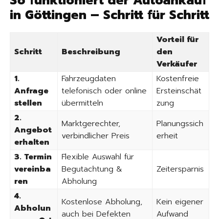
So funktioniert der Autoankauf
in Göttingen – Schritt für Schritt
Vorteil für
Schritt
Beschreibung
den
Verkäufer
1.
Fahrzeugdaten
Kostenfreie
Anfrage
telefonisch oder online
Ersteinschät
stellen
übermitteln
zung
2.
Marktgerechter,
Planungssich
Angebot
verbindlicher Preis
erheit
erhalten
3. Termin
Flexible Auswahl für
vereinba
Begutachtung &
Zeitersparnis
ren
Abholung
4.
Kostenlose Abholung,
Kein eigener
Abholun
auch bei Defekten
Aufwand