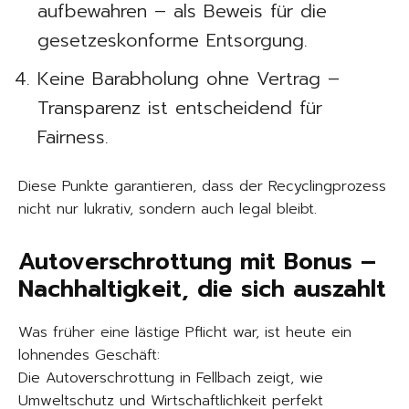
aufbewahren – als Beweis für die
gesetzeskonforme Entsorgung.
Keine Barabholung ohne Vertrag –
Transparenz ist entscheidend für
Fairness.
Diese Punkte garantieren, dass der Recyclingprozess
nicht nur lukrativ, sondern auch legal bleibt.
Autoverschrottung mit Bonus –
Nachhaltigkeit, die sich auszahlt
Was früher eine lästige Pflicht war, ist heute ein
lohnendes Geschäft:
Die Autoverschrottung in Fellbach zeigt, wie
Umweltschutz und Wirtschaftlichkeit perfekt