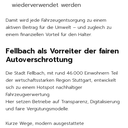
wiederverwendet werden
Damit wird jede Fahrzeugentsorgung zu einem
aktiven Beitrag für die Umwelt – und zugleich zu
einem finanziellen Vorteil für den Halter.
Fellbach als Vorreiter der fairen
Autoverschrottung
Die Stadt Fellbach, mit rund 46.000 Einwohnern Teil
der wirtschaftsstarken Region Stuttgart, entwickelt
sich zu einem Hotspot nachhaltiger
Fahrzeugverwertung.
Hier setzen Betriebe auf Transparenz, Digitalisierung
und faire Vergütungsmodelle.
Kurze Wege, modern ausgestattete