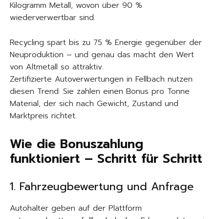
Kilogramm Metall, wovon über 90 %
wiederverwertbar sind.
Recycling spart bis zu 75 % Energie gegenüber der
Neuproduktion – und genau das macht den Wert
von Altmetall so attraktiv.
Zertifizierte Autoverwertungen in Fellbach nutzen
diesen Trend: Sie zahlen einen Bonus pro Tonne
Material, der sich nach Gewicht, Zustand und
Marktpreis richtet.
Wie die Bonuszahlung
funktioniert – Schritt für Schritt
1. Fahrzeugbewertung und Anfrage
Autohalter geben auf der Plattform