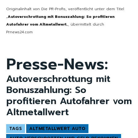
Originalinhalt von Die PR-Profis, veröffentlicht unter dem Titel
„
Autoverschrottung mit Bonuszahlung: So profitieren
Autofahrer vom Altmetallwert
„, übermittelt durch
Prnews24.com
Presse-News:
Autoverschrottung mit
Bonuszahlung: So
profitieren Autofahrer vom
Altmetallwert
TAGS
ALTMETALLWERT AUTO