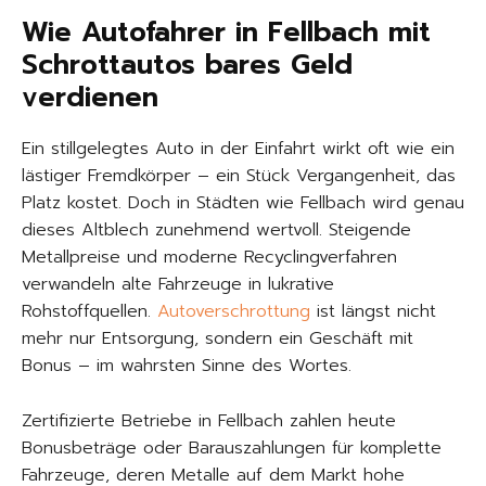
Wie Autofahrer in Fellbach mit
Schrottautos bares Geld
verdienen
Ein stillgelegtes Auto in der Einfahrt wirkt oft wie ein
lästiger Fremdkörper – ein Stück Vergangenheit, das
Platz kostet. Doch in Städten wie Fellbach wird genau
dieses Altblech zunehmend wertvoll. Steigende
Metallpreise und moderne Recyclingverfahren
verwandeln alte Fahrzeuge in lukrative
Rohstoffquellen.
Autoverschrottung
ist längst nicht
mehr nur Entsorgung, sondern ein Geschäft mit
Bonus – im wahrsten Sinne des Wortes.
Zertifizierte Betriebe in Fellbach zahlen heute
Bonusbeträge oder Barauszahlungen für komplette
Fahrzeuge, deren Metalle auf dem Markt hohe