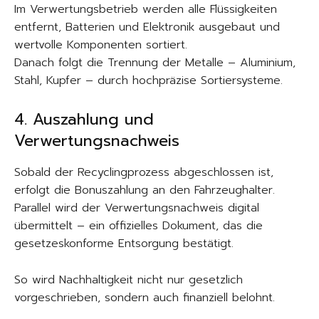
Im Verwertungsbetrieb werden alle Flüssigkeiten
entfernt, Batterien und Elektronik ausgebaut und
wertvolle Komponenten sortiert.
Danach folgt die Trennung der Metalle – Aluminium,
Stahl, Kupfer – durch hochpräzise Sortiersysteme.
4. Auszahlung und
Verwertungsnachweis
Sobald der Recyclingprozess abgeschlossen ist,
erfolgt die Bonuszahlung an den Fahrzeughalter.
Parallel wird der Verwertungsnachweis digital
übermittelt – ein offizielles Dokument, das die
gesetzeskonforme Entsorgung bestätigt.
So wird Nachhaltigkeit nicht nur gesetzlich
vorgeschrieben, sondern auch finanziell belohnt.