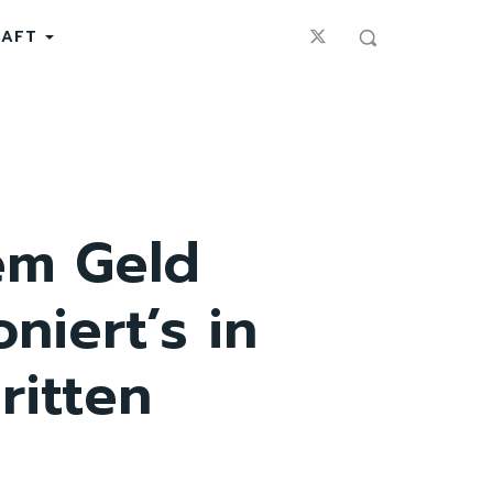
HAFT
em Geld
niert’s in
ritten