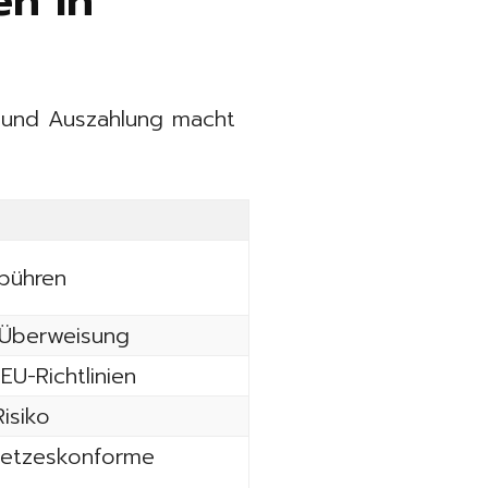
en in
g und Auszahlung macht
bühren
 Überweisung
U-Richtlinien
isiko
setzeskonforme