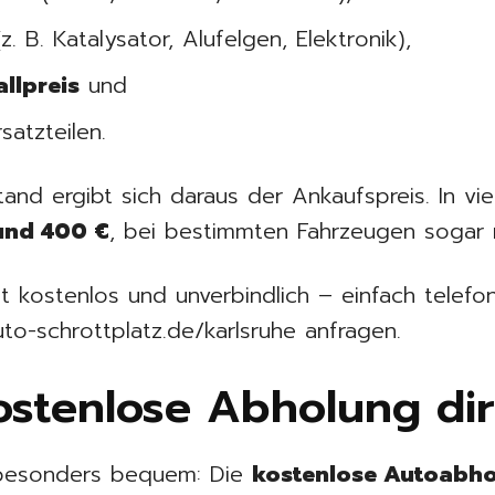
. B. Katalysator, Alufelgen, Elektronik),
llpreis
und
satzteilen.
nd ergibt sich daraus der Ankaufspreis. In viel
und 400 €
, bei bestimmten Fahrzeugen sogar 
st kostenlos und unverbindlich – einfach telef
to-schrottplatz.de/karlsruhe anfragen.
 Kostenlose Abholung di
t besonders bequem: Die
kostenlose Autoabh