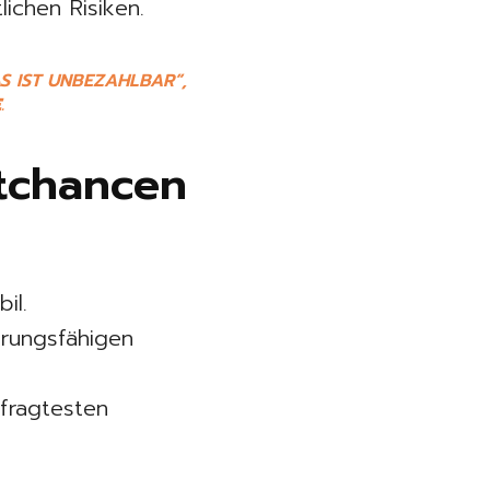
ichen Risiken.
S IST UNBEZAHLBAR“,
E
.
tchancen
il.
erungsfähigen
fragtesten