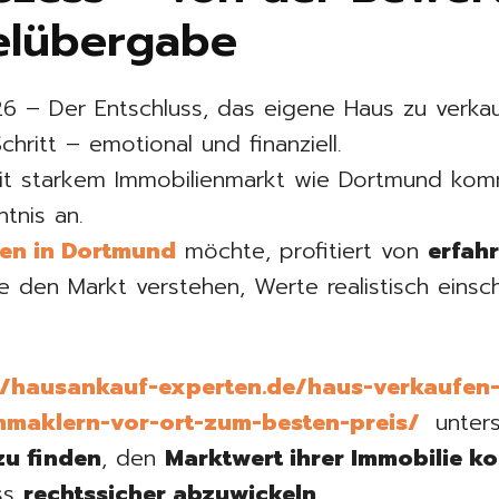
selübergabe
– Der Entschluss, das eigene Haus zu verkaufe
hritt – emotional und finanziell.
mit starkem Immobilienmarkt wie Dortmund kom
tnis an.
en in Dortmund
möchte, profitiert von
erfah
ie den Markt verstehen, Werte realistisch ein
//hausankauf-experten.de/haus-verkaufen
nmaklern-vor-ort-zum-besten-preis/
unters
zu finden
, den
Marktwert ihrer Immobilie k
ss
rechtssicher abzuwickeln
.