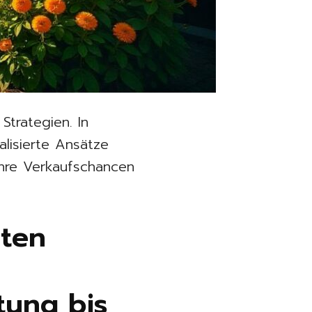
trategien. In
alisierte Ansätze
ihre Verkaufschancen
iten
tung bis