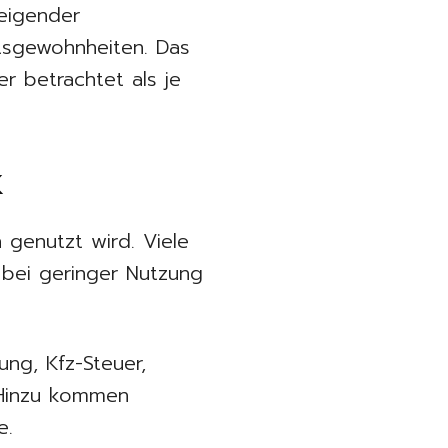
teigender
ätsgewohnheiten. Das
er betrachtet als je
k
 genutzt wird. Viele
 bei geringer Nutzung
ng, Kfz-Steuer,
. Hinzu kommen
e.