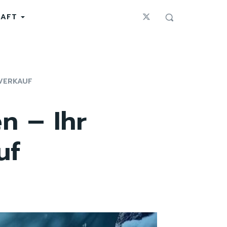
HAFT
VERKAUF
n – Ihr
uf