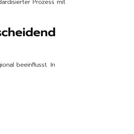
ardisierter Prozess mit
scheidend
nal beeinflusst. In