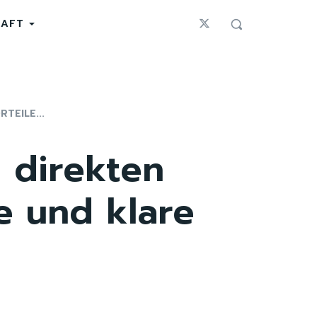
HAFT
TEILE...
 direkten
e und klare