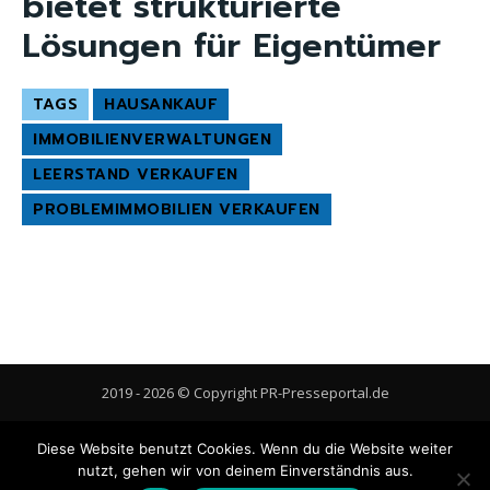
bietet strukturierte
Lösungen für Eigentümer
TAGS
HAUSANKAUF
IMMOBILIENVERWALTUNGEN
LEERSTAND VERKAUFEN
PROBLEMIMMOBILIEN VERKAUFEN
2019 - 2026 © Copyright PR-Presseportal.de
AGB
Datenschutzerklärung
FAQ
Impressum
Kontakt
Diese Website benutzt Cookies. Wenn du die Website weiter
Gastbeitrag veröffentlichen
Cookie-Richtlinie (EU)
nutzt, gehen wir von deinem Einverständnis aus.