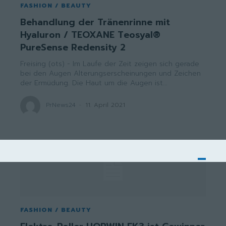
FASHION / BEAUTY
Behandlung der Tränenrinne mit
Hyaluron / TEOXANE Teosyal®
PureSense Redensity 2
Freising (ots) - Im Laufe der Zeit zeigen sich gerade
bei den Augen Alterungserscheinungen und Zeichen
der Ermüdung. Die Haut um die Augen ist...
PrNews24
-
11. April 2021
FASHION / BEAUTY