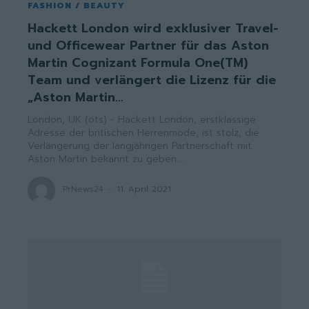
FASHION / BEAUTY
Hackett London wird exklusiver Travel-
und Officewear Partner für das Aston
Martin Cognizant Formula One(TM)
Team und verlängert die Lizenz für die
„Aston Martin...
London, UK (ots) - Hackett London, erstklassige
Adresse der britischen Herrenmode, ist stolz, die
Verlängerung der langjährigen Partnerschaft mit
Aston Martin bekannt zu geben....
PrNews24
-
11. April 2021