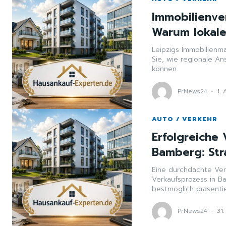
Immobilienve
Warum lokale
Leipzigs Immobilienma
Sie, wie regionale A
können.
PrNews24
-
1.
AUTO / VERKEHR
Erfolgreiche 
Bamberg: Str
Eine durchdachte Ver
Verkaufsprozess in Ba
bestmöglich präsenti
PrNews24
-
31.