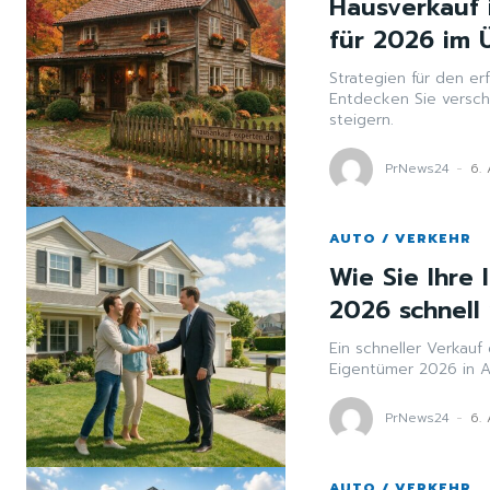
Hausverkauf 
für 2026 im 
Strategien für den er
Entdecken Sie versch
steigern.
PrNews24
-
6.
AUTO / VERKEHR
Wie Sie Ihre
2026 schnell
Ein schneller Verkauf 
Eigentümer 2026 in A
PrNews24
-
6.
AUTO / VERKEHR