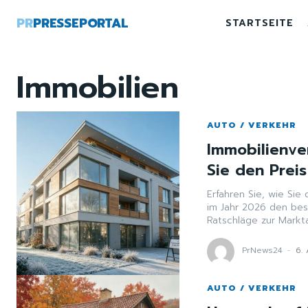
PR
PRESSEPORTAL
STARTSEITE
Immobilien
AUTO / VERKEHR
Immobilienve
Sie den Preis
Erfahren Sie, wie Sie
im Jahr 2026 den best
Ratschläge zur Markta
PrNews24
-
6.
AUTO / VERKEHR