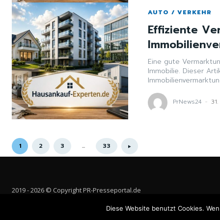
AUTO / VERKEHR
Effiziente V
Immobilienve
Eine gute Vermarktung
Immobilie. Dieser Arti
Immobilienvermarktun
PrNews24
-
31.
1
2
3
...
33
2019 - 2026 © Copyright PR-Presseportal.de
Diese Website benutzt Cookies. Wenn