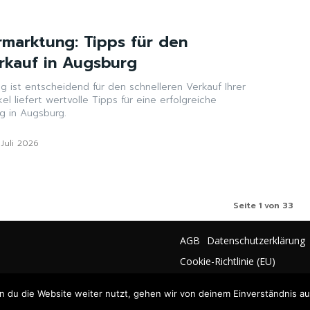
ermarktung: Tipps für den
rkauf in Augsburg
 ist entscheidend für den schnelleren Verkauf Ihrer
kel liefert wertvolle Tipps für eine erfolgreiche
g in Augsburg.
 Juli 2026
Seite 1 von 33
AGB
Datenschutzerklärung
Cookie-Richtlinie (EU)
 du die Website weiter nutzt, gehen wir von deinem Einverständnis au