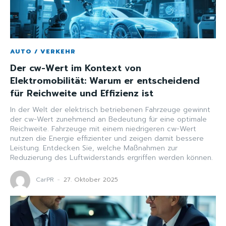
AUTO / VERKEHR
Der cw-Wert im Kontext von
Elektromobilität: Warum er entscheidend
für Reichweite und Effizienz ist
In der Welt der elektrisch betriebenen Fahrzeuge gewinnt
der cw-Wert zunehmend an Bedeutung für eine optimale
Reichweite. Fahrzeuge mit einem niedrigeren cw-Wert
nutzen die Energie effizienter und zeigen damit bessere
Leistung. Entdecken Sie, welche Maßnahmen zur
Reduzierung des Luftwiderstands ergriffen werden können.
CarPR
-
27. Oktober 2025