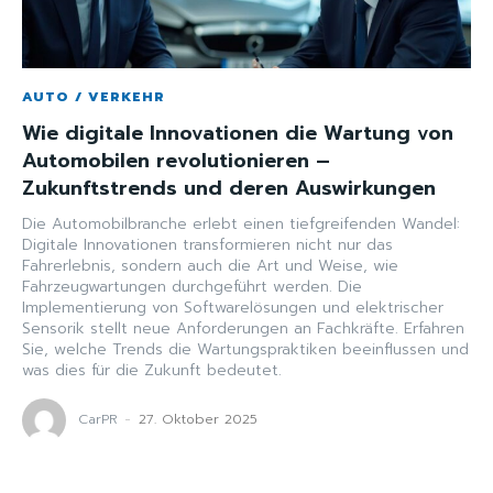
AUTO / VERKEHR
Wie digitale Innovationen die Wartung von
Automobilen revolutionieren –
Zukunftstrends und deren Auswirkungen
Die Automobilbranche erlebt einen tiefgreifenden Wandel:
Digitale Innovationen transformieren nicht nur das
Fahrerlebnis, sondern auch die Art und Weise, wie
Fahrzeugwartungen durchgeführt werden. Die
Implementierung von Softwarelösungen und elektrischer
Sensorik stellt neue Anforderungen an Fachkräfte. Erfahren
Sie, welche Trends die Wartungspraktiken beeinflussen und
was dies für die Zukunft bedeutet.
CarPR
-
27. Oktober 2025