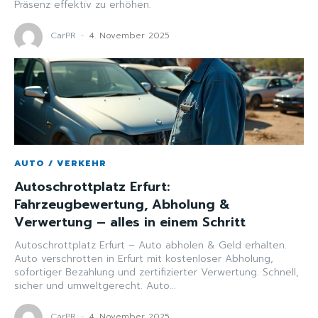
Präsenz effektiv zu erhöhen.
CarPR
-
4. November 2025
AUTO / VERKEHR
Autoschrottplatz Erfurt:
Fahrzeugbewertung, Abholung &
Verwertung – alles in einem Schritt
Autoschrottplatz Erfurt – Auto abholen & Geld erhalten.
Auto verschrotten in Erfurt mit kostenloser Abholung,
sofortiger Bezahlung und zertifizierter Verwertung. Schnell,
sicher und umweltgerecht. Auto...
CarPR
-
4. November 2025