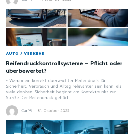
AUTO / VERKEHR
Reifendruckkontrollsysteme – Pflicht oder
überbewertet?
- Warum ein korrekt überwachter Reifendruck für
Sicherheit, Verbrauch und Alltag relevanter sein kann, als
viele denken. Sicherheit beginnt am Kontaktpunkt zur
Straße Der Reifendruck gehört...
CarPR
-
31. Oktober 2025