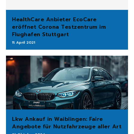
HealthCare Anbieter EcoCare
eröffnet Corona Testzentrum im
Flughafen Stuttgart
11. April 2021
Lkw Ankauf in Waiblingen: Faire
Angebote für Nutzfahrzeuge aller Art