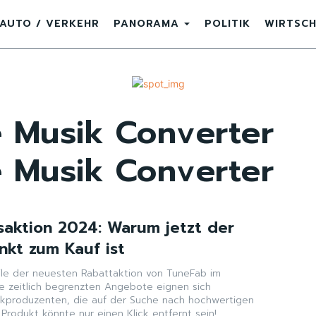
AUTO / VERKEHR
PANORAMA
POLITIK
WIRTSC
e Musik Converter
e Musik Converter
saktion 2024: Warum jetzt der
nkt zum Kauf ist
eile der neuesten Rabattaktion von TuneFab im
 zeitlich begrenzten Angebote eignen sich
ikproduzenten, die auf der Suche nach hochwertigen
s Produkt könnte nur einen Klick entfernt sein!