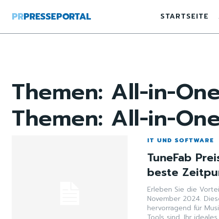
PR
PRESSEPORTAL
STARTSEITE
Themen:
All-in-On
Themen:
All-in-On
IT UND SOFTWARE
TuneFab Prei
beste Zeitpu
Erleben Sie die Vort
November 2024. Diese
hervorragend für Mus
Tools sind. Ihr ideale