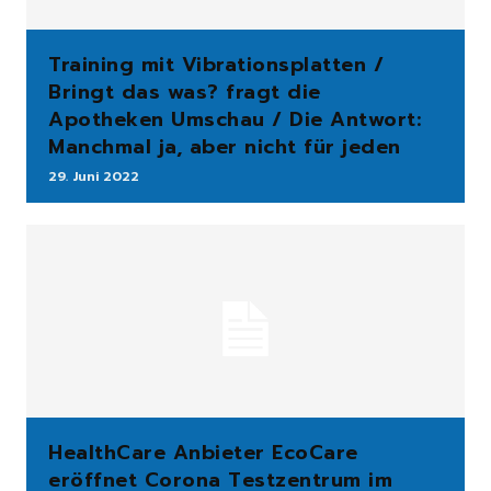
Training mit Vibrationsplatten /
Bringt das was? fragt die
Apotheken Umschau / Die Antwort:
Manchmal ja, aber nicht für jeden
29. Juni 2022
HealthCare Anbieter EcoCare
eröffnet Corona Testzentrum im