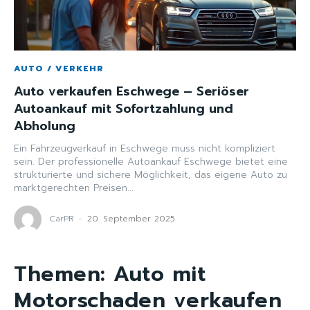
AUTO / VERKEHR
Auto verkaufen Eschwege – Seriöser
Autoankauf mit Sofortzahlung und
Abholung
Ein Fahrzeugverkauf in Eschwege muss nicht kompliziert
sein. Der professionelle Autoankauf Eschwege bietet eine
strukturierte und sichere Möglichkeit, das eigene Auto zu
marktgerechten Preisen...
CarPR
-
20. September 2025
Themen:
Auto mit
Motorschaden verkaufen