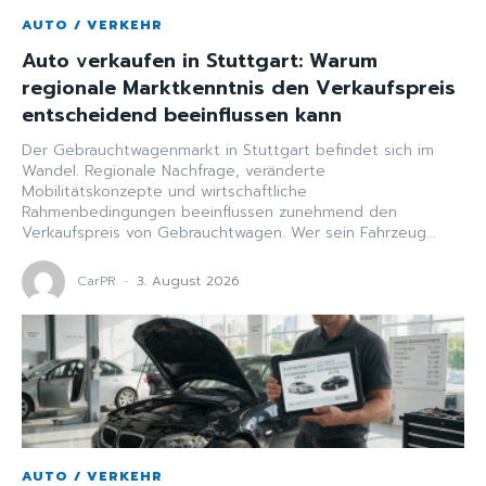
AUTO / VERKEHR
Auto verkaufen in Stuttgart: Warum
regionale Marktkenntnis den Verkaufspreis
entscheidend beeinflussen kann
Der Gebrauchtwagenmarkt in Stuttgart befindet sich im
Wandel. Regionale Nachfrage, veränderte
Mobilitätskonzepte und wirtschaftliche
Rahmenbedingungen beeinflussen zunehmend den
Verkaufspreis von Gebrauchtwagen. Wer sein Fahrzeug...
CarPR
-
3. August 2026
AUTO / VERKEHR