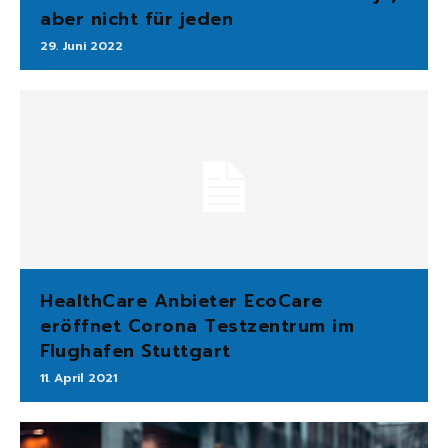
aber nicht für jeden
29. Juni 2022
HealthCare Anbieter EcoCare
eröffnet Corona Testzentrum im
Flughafen Stuttgart
11. April 2021