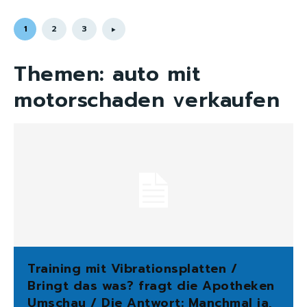
1
2
3
Themen:
auto mit
motorschaden verkaufen
Training mit Vibrationsplatten /
Bringt das was? fragt die Apotheken
Umschau / Die Antwort: Manchmal ja,