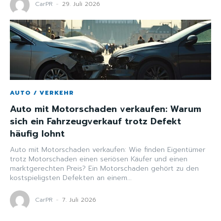
CarPR
-
29. Juli 2026
AUTO / VERKEHR
Auto mit Motorschaden verkaufen: Warum
sich ein Fahrzeugverkauf trotz Defekt
häufig lohnt
Auto mit Motorschaden verkaufen: Wie finden Eigentümer
trotz Motorschaden einen seriösen Käufer und einen
marktgerechten Preis? Ein Motorschaden gehört zu den
kostspieligsten Defekten an einem...
CarPR
-
7. Juli 2026