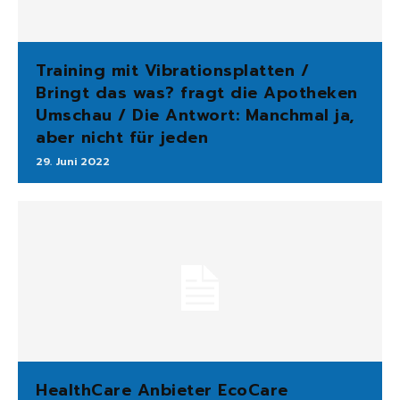
Training mit Vibrationsplatten /
Bringt das was? fragt die Apotheken
Umschau / Die Antwort: Manchmal ja,
aber nicht für jeden
29. Juni 2022
HealthCare Anbieter EcoCare