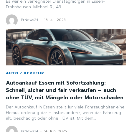
Es war ein verregneter Dienstagmorgen in Essen-
Frohnhausen. Michael R., 49...
PrNews24
-
18. Juli 2025
AUTO / VERKEHR
Autoankauf Essen mit Sofortzahlung:
Schnell, sicher und fair verkaufen – auch
ohne TÜV, mit Mängeln oder Motorschaden
Der Autoankauf in Essen stellt für viele Fahrzeughalter eine
Herausforderung dar – insbesondere, wenn das Fahrzeug
alt, beschädigt oder ohne TÜV ist. Mit dem...
PrNews24
-
14. Juni 2025