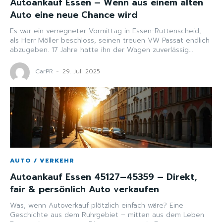
Autoankauf Essen – Wenn aus einem alten
Auto eine neue Chance wird
Es war ein verregneter Vormittag in Essen-Rüttenscheid,
als Herr Möller beschloss, seinen treuen VW Passat endlich
abzugeben. 17 Jahre hatte ihn der Wagen zuverlässig...
CarPR
-
29. Juli 2025
AUTO / VERKEHR
Autoankauf Essen 45127–45359 – Direkt,
fair & persönlich Auto verkaufen
Was, wenn Autoverkauf plötzlich einfach wäre? Eine
Geschichte aus dem Ruhrgebiet – mitten aus dem Leben