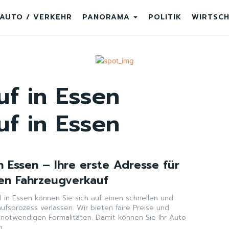
AUTO / VERKEHR
PANORAMA
POLITIK
WIRTSC
f in Essen
f in Essen
n Essen – Ihre erste Adresse für
len Fahrzeugverkauf
 in Essen können Sie sich auf einen schnellen und
ufsprozess verlassen. Wir bieten faire Preise und
notwendigen Formalitäten. Damit können Sie Ihr Auto
n.