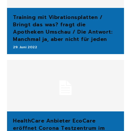
Training mit Vibrationsplatten /
Bringt das was? fragt die
Apotheken Umschau / Die Antwort:
Manchmal ja, aber nicht für jeden
29. Juni 2022
HealthCare Anbieter EcoCare
eröffnet Corona Testzentrum im