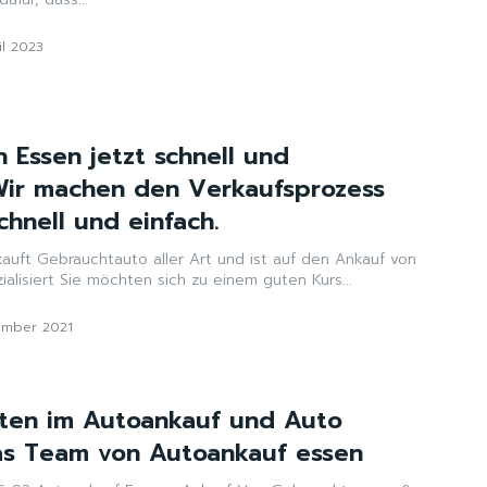
il 2023
 Essen jetzt schnell und
Wir machen den Verkaufsprozess
chnell und einfach.
auft Gebrauchtauto aller Art und ist auf den Ankauf von
Autos ohne TÜV spezialisiert Sie möchten sich zu einem guten Kurs...
ember 2021
isten im Autoankauf und Auto
as Team von Autoankauf essen