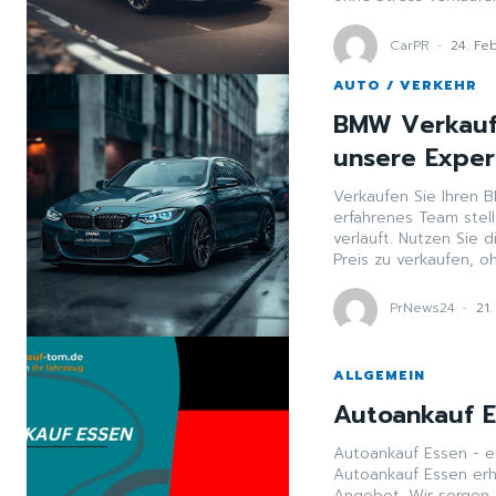
CarPR
-
24. Fe
AUTO / VERKEHR
BMW Verkauf 
unsere Exper
Verkaufen Sie Ihren 
erfahrenes Team stel
verläuft. Nutzen Sie 
Preis zu verkaufen, 
PrNews24
-
21
ALLGEMEIN
Autoankauf E
Autoankauf Essen - e
Autoankauf Essen erh
Angebot. Wir sorgen d