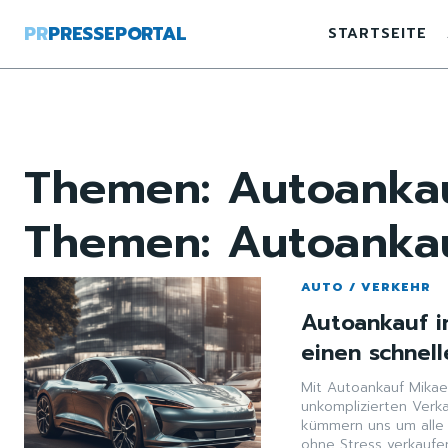
PR
PRESSEPORTAL
STARTSEITE
Themen:
Autoankau
Themen:
Autoankau
AUTO / VERKEHR
Autoankauf i
einen schnel
Mit Autoankauf Mikael
unkomplizierten Verka
kümmern uns um alle 
ohne Stress verkaufe