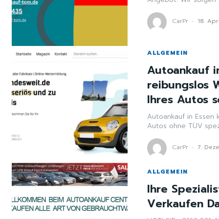
CarPr
-
18. Apr
ALLGEMEIN
Autoankauf in
reibungslos 
Ihres Autos s
Autoankauf in Essen k
CarPr
-
7. Dez
ALLGEMEIN
Ihre Spezial
Verkaufen D