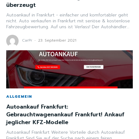
überzeugt
Autoankauf in Frankfurt - einfacher und komfortabler geht
nicht. Auto verkaufen in Frankfurt mit seriöse & kostenlose
Fahrzeugbewertung. Auf uns ist Verlass! Der Autohändler...
CarPr
-
23. September 2021
ALLGEMEIN
Autoankauf Frankfurt:
Gebrauchtwagenankauf Frankfurt! Ankauf
jeglicher KFZ-Modelle
Autoankauf Frankfurt Weitere Vorteile durch Autoankauf
Frankfurt Sind Sie auf der Suche nach einem fairen