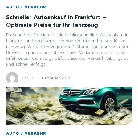
AUTO / VERKEHR
Schneller Autoankauf in Frankfurt –
Optimale Preise für Ihr Fahrzeug
Entscheiden Sie sich für einen blitzschnellen Autoankauf in
Frankfurt und profitieren Sie von optimalen Preisen für Ihr
Fahrzeug. Wir bieten zu jedem Zustand Transparenz in der
Bewertung und einen stressfreien Verkaufsprozess. Unser
erfahrenes Team sorgt dafür, dass der Verkauf reibungslos
und schnell erfolgt.
CarPR
-
18. Februar 2025
AUTO / VERKEHR