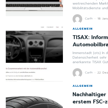
weitreichenden Mark
Mobilitätsdienste und 
CarPr
-
18. Ja
ALLGEMEIN
TISAX: Inform
Automobilbr
Immenstadt (ots) In 
Datensicherheit sehr
anerkannte TISAX Güte
CarPr
-
22. De
ALLGEMEIN
Nachhaltiger
erstem FSC-ze