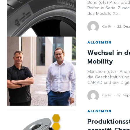
Bonn (ots) Pirelli pr
Reifen in Serie. Zun
des Modells X5...
CarPr
-
22. De
ALLGEMEIN
Wechsel in d
Mobility
München (ots) · Andreas Hauptvogel wechselt von Digitech Automotive in
die Geschäftsführung
CarPr
-
17. Se
ALLGEMEIN
Produktions