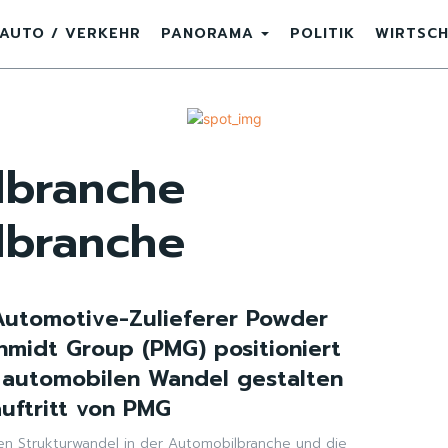
AUTO / VERKEHR
PANORAMA
POLITIK
WIRTSC
lbranche
lbranche
Automotive-Zulieferer Powder
hmidt Group (PMG) positioniert
 automobilen Wandel gestalten
uftritt von PMG
Den Strukturwandel in der Automobilbranche und die