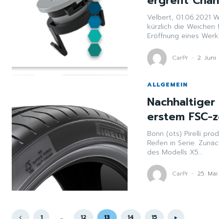
ergreift Chan
Velbert, 01.06.2021 WITOL, eine Marke der WITTE Automotive, konnte
kürzlich die Weichen 
Eröffnung eines Werke
CarPr
-
2. Juni
ALLGEMEIN
Nachhaltiger
erstem FSC-ze
Bonn (ots) Pirelli pr
Reifen in Serie. Zun
des Modells X5...
CarPr
-
25. Mai
1
...
12
13
14
15