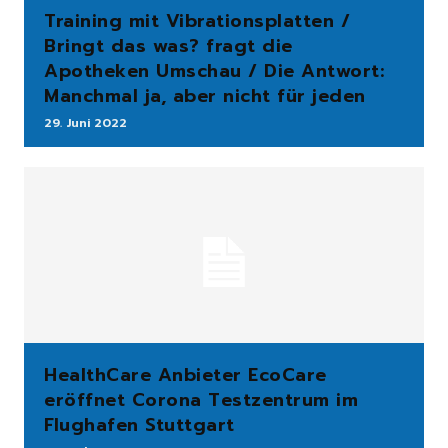
Training mit Vibrationsplatten /
Bringt das was? fragt die
Apotheken Umschau / Die Antwort:
Manchmal ja, aber nicht für jeden
29. Juni 2022
HealthCare Anbieter EcoCare
eröffnet Corona Testzentrum im
Flughafen Stuttgart