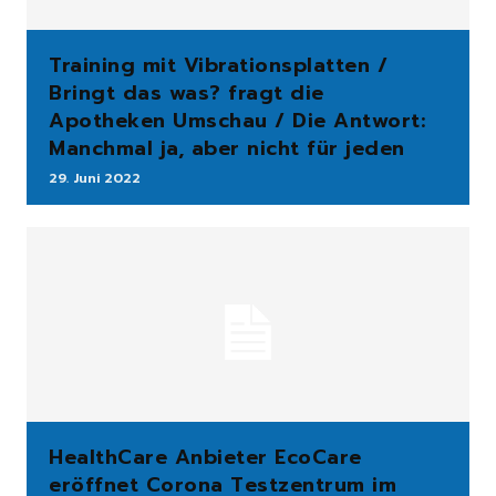
Training mit Vibrationsplatten /
Bringt das was? fragt die
Apotheken Umschau / Die Antwort:
Manchmal ja, aber nicht für jeden
29. Juni 2022
HealthCare Anbieter EcoCare
eröffnet Corona Testzentrum im