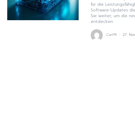
für die Leistungsfähi
Software-Updates die
Sie weiter, um die ne
entdecken.
CarPR
-
27. N