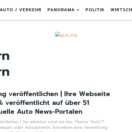
AUTO / VERKEHR
PANORAMA
POLITIK
WIRTSC
rn
rn
g veröffentlichen | Ihre Webseite
 veröffentlicht auf über 51
elle Auto News-Portalen
entlichen | Sie arbeiten rund um das Thema "Auto"?
wagen oder Autozubehör, betreiben eine Verwertung