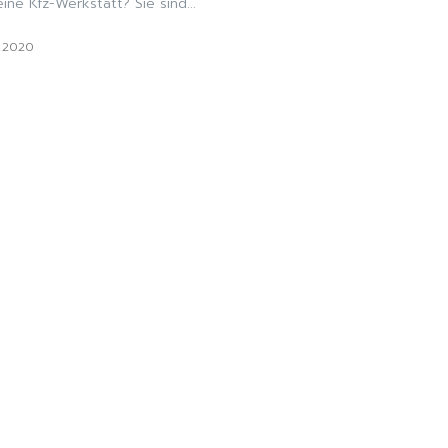
ine Kfz-Werkstatt? Sie sind...
i 2020