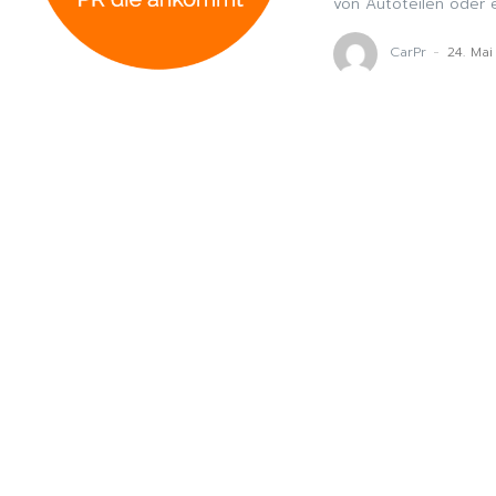
von Autoteilen oder e
CarPr
-
24. Ma