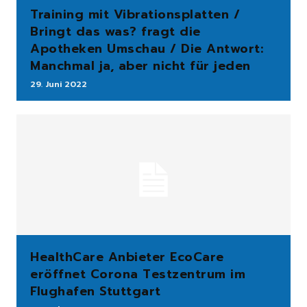
Training mit Vibrationsplatten /
Bringt das was? fragt die
Apotheken Umschau / Die Antwort:
Manchmal ja, aber nicht für jeden
29. Juni 2022
HealthCare Anbieter EcoCare
eröffnet Corona Testzentrum im
Flughafen Stuttgart