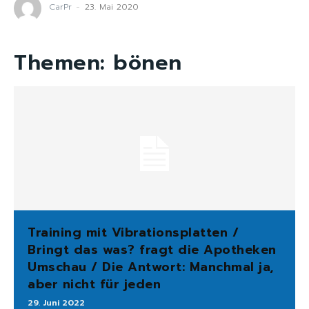
CarPr
-
23. Mai 2020
Themen:
bönen
Training mit Vibrationsplatten /
Bringt das was? fragt die Apotheken
Umschau / Die Antwort: Manchmal ja,
aber nicht für jeden
29. Juni 2022