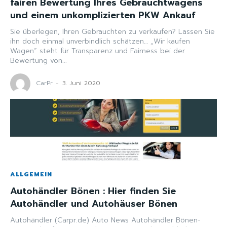
fairen Bewertung Ihres Gebrauchtwagens
und einem unkomplizierten PKW Ankauf
Sie überlegen, Ihren Gebrauchten zu verkaufen? Lassen Sie
ihn doch einmal unverbindlich schätzen… „Wir kaufen
Wagen“ steht für Transparenz und Fairness bei der
Bewertung von...
CarPr
-
3. Juni 2020
ALLGEMEIN
Autohändler Bönen : Hier finden Sie
Autohändler und Autohäuser Bönen
Autohändler (Carpr.de) Auto News Autohändler Bönen-