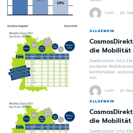
CarPr
-
20. Se
ALLGEMEIN
CosmosDirekt
die Mobilitä
Saarbrücken (ots) El
moderne Mobilitätsko
komfortabler, sicher
von...
CarPr
-
22. De
ALLGEMEIN
CosmosDirekt
die Mobilitä
Saarbrücken (ots) El