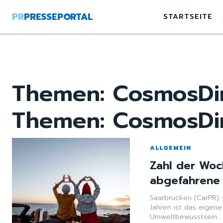
PR
PRESSEPORTAL
STARTSEITE
Themen:
CosmosDi
Themen:
CosmosDi
ALLGEMEIN
Zahl der Woc
abgefahrene 
Saarbrücken (CarPR) - Für 36 Prozent der Autofahrer im Alter von 18 b
Jahren ist das eigene
Umweltbewusstsein...