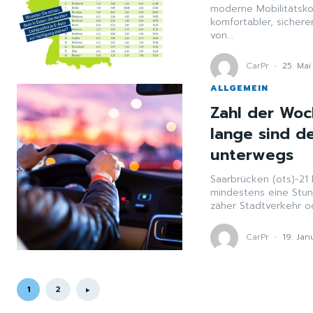
moderne Mobilitätsko
komfortabler, sicher
von...
CarPr
-
25. Mai
ALLGEMEIN
Zahl der Woc
lange sind d
unterwegs
Saarbrücken (ots)-21
mindestens eine Stun
zäher Stadtverkehr od
CarPr
-
19. Jan
1
2