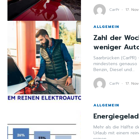
CarPr
-
17. No
ALLGEMEIN
Zahl der Woc
weniger Auto
Saarbrücken (CarPR) - 50 Prozent der Autofahrer in Deutschland fa
mindestens genauso v
Benzin, Diesel und...
CarPr
-
17. No
ALLGEMEIN
Energiegelad
Mehr als die Hälfte d
Urlaub mit einem reinen Elektroa
reinen...