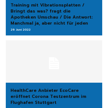
Training mit Vibrationsplatten /
Bringt das was? fragt die
Apotheken Umschau / Die Antwort:
Manchmal ja, aber nicht für jeden
29. Juni 2022
HealthCare Anbieter EcoCare
eröffnet Corona Testzentrum im
Flughafen Stuttgart