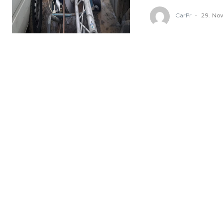
CarPr
-
29. No