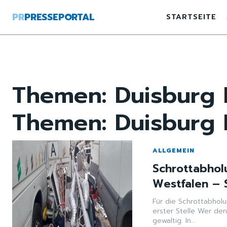
PR
PRESSEPORTAL
STARTSEITE
Themen:
Duisburg 
Themen:
Duisburg 
ALLGEMEIN
Schrottabhol
Westfalen –
Für die Schrottabhol
erster Stelle Wer denkt, Schrott sei einfach nur wertloser Müll, der irrt sich
gewaltig. In...