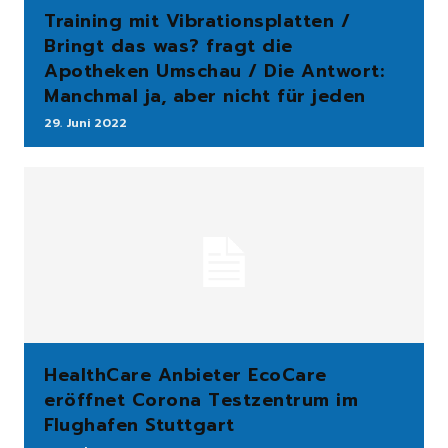
Training mit Vibrationsplatten /
Bringt das was? fragt die
Apotheken Umschau / Die Antwort:
Manchmal ja, aber nicht für jeden
29. Juni 2022
HealthCare Anbieter EcoCare
eröffnet Corona Testzentrum im
Flughafen Stuttgart