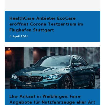
HealthCare Anbieter EcoCare
eröffnet Corona Testzentrum im
Flughafen Stuttgart
11. April 2021
Lkw Ankauf in Waiblingen: Faire
Angebote für Nutzfahrzeuge aller Art