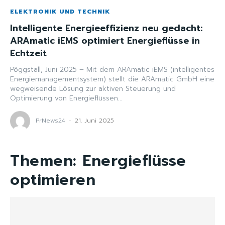
ELEKTRONIK UND TECHNIK
Intelligente Energieeffizienz neu gedacht:
ARAmatic iEMS optimiert Energieflüsse in
Echtzeit
Pöggstall, Juni 2025 – Mit dem ARAmatic iEMS (intelligentes
Energiemanagementsystem) stellt die ARAmatic GmbH eine
wegweisende Lösung zur aktiven Steuerung und
Optimierung von Energieflüssen...
PrNews24
-
21. Juni 2025
Themen:
Energieflüsse
optimieren