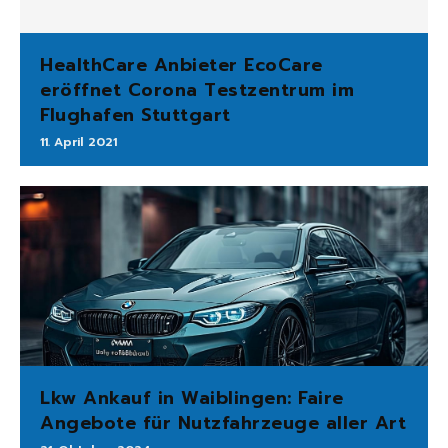
HealthCare Anbieter EcoCare
eröffnet Corona Testzentrum im
Flughafen Stuttgart
11. April 2021
Lkw Ankauf in Waiblingen: Faire
Angebote für Nutzfahrzeuge aller Art